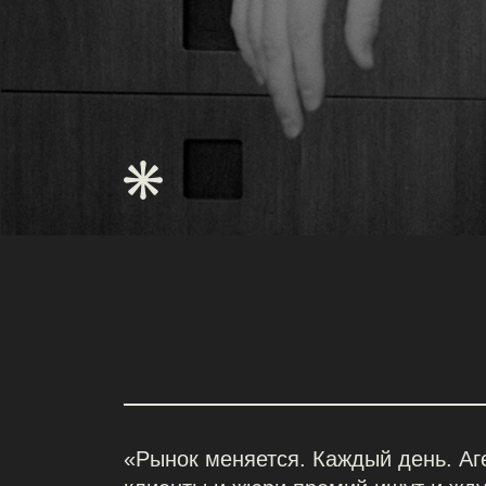
«Рынок меняется. Каждый день. Агентств
клиенты и жюри премий ищут и ждут нов
лица.
Сейчас — идеальное окно возможн
чтобы занять место в топе. Готовиться к
премиям нужно начинать уже сейчас»
АВТОР КУРСА:
ВЛАД САПУНОВ