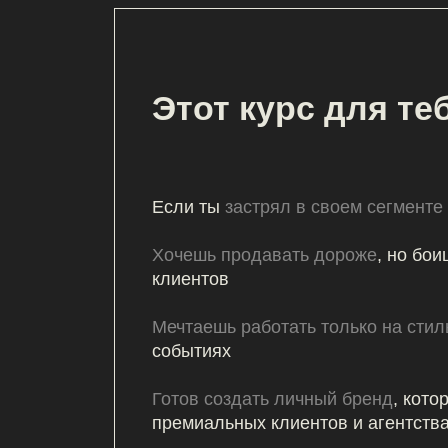
Если ты
застрял в своем сегменте
Хочешь продавать дороже
, но боишься 
клиентов
Мечтаешь работать только на стильных
,
событиях
Готов создать личный бренд
, который пр
премиальных клиентов и агентства
Понимаешь:
нужен новый уровень упако
выйти в топ