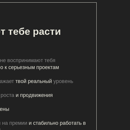
имают тебя
ым проектам
реальный
уровень
движения
 стабильно работать в