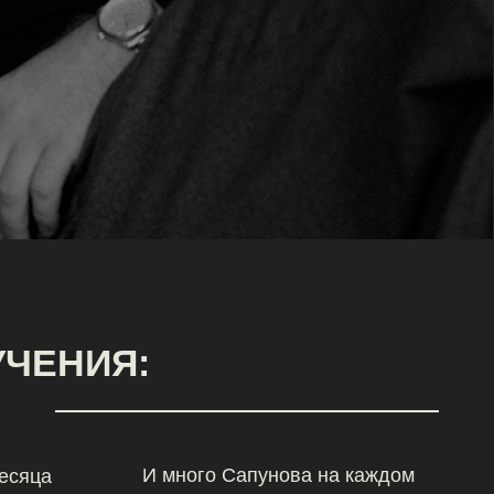
И много Сапунова на каждом
из тарифов:
в чате, на групповых и
личных
zoom-созвонах с
разборами,
помощью и
поддержкой на
всем пути