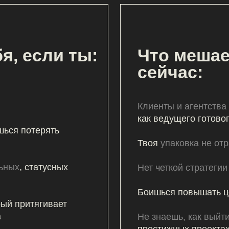
Клиенты и агентства не восприн
как ведущего готового к серьезн
потерять
Твоя
упаковка не отражает
твой 
 статусных
Нет
четкой стратегии роста
и про
Боишься повышать цены
итягивает
Не знаешь, как выйти на премии
и
престижных проектах
вки
, чтобы