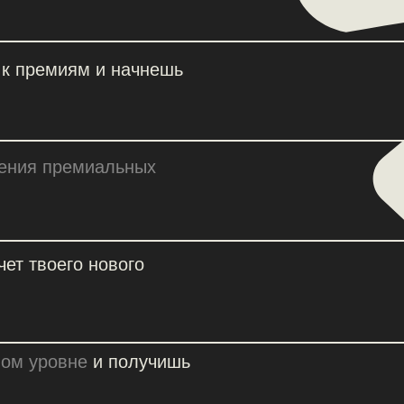
воего нового
ровне
и получишь