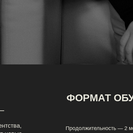
а,
Продолжительность — 2 месяца
ые
Конкретные уроки
по программе
остей,
обучения без воды
Домашние задания,
обязательные
к выполнению