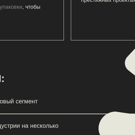
сегмент
и на несколько
миям и начнешь
 премиальных