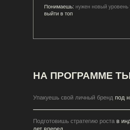
НА ПРОГРАММЕ ТЫ:
Упакуешь свой личный бренд
под новый 
Подготовишь стратегию роста
в индустри
лет вперед
Получишь полный план подготовки
к пре
к ним готовиться
Создашь рабочую систему привлечения
клиентов
и работы с агентствами